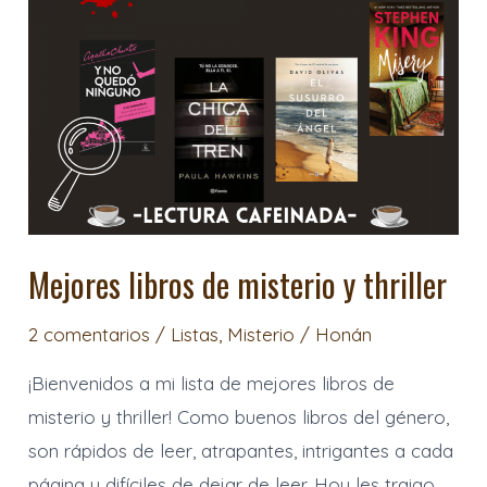
misterio
y
thriller
Mejores libros de misterio y thriller
2 comentarios
/
Listas
,
Misterio
/
Honán
¡Bienvenidos a mi lista de mejores libros de
misterio y thriller! Como buenos libros del género,
son rápidos de leer, atrapantes, intrigantes a cada
página y difíciles de dejar de leer. Hoy les traigo