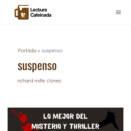
Ir
Mai
al
Men
contenido
Portada
»
suspenso
suspenso
richard mille clones
Mejores
libros
de