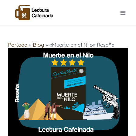
Ir
Navegación
Mai
al
de
Men
contenido
entradas
Portada
»
Blog
»
«Muerte en el Nilo» Reseña