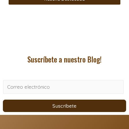
Suscríbete a nuestro Blog!
E
m
a
Suscríbete
i
l
*