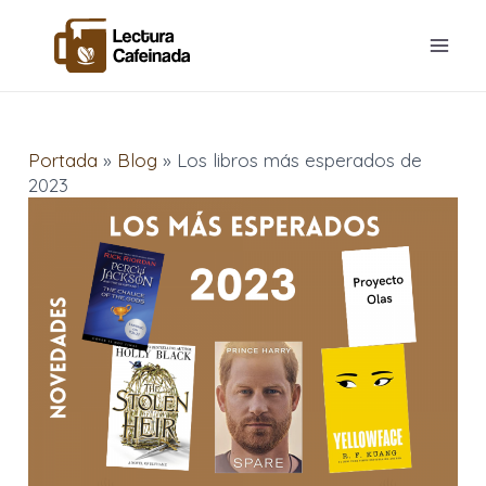
Ir
Navegación
Mai
al
de
Men
contenido
entradas
Portada
»
Blog
»
Los libros más esperados de
2023