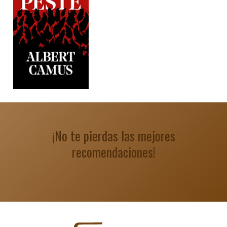
¡No te pierdas las mejores
recomendaciones!