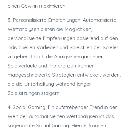
einen Gewinn maximieren.
3. Personalisierte Empfehlungen: Automatisierte
Wettanalysen bieten die Möglichkeit,
personalisierte Empfehlungen basierend auf den
individuellen Vorlieben und Spielstilen der Spieler
zu geben. Durch die Analyse vergangener
Spielverläufe und Präferenzen können
maßgeschneiderte Strategien entwickelt werden,
die die Unterhaltung während langer
Spielsitzungen steigern.
4. Social Gaming: Ein aufstrebender Trend in der
Welt der automatisierten Wettanalysen ist das
sogenannte Social Gaming. Hierbei können