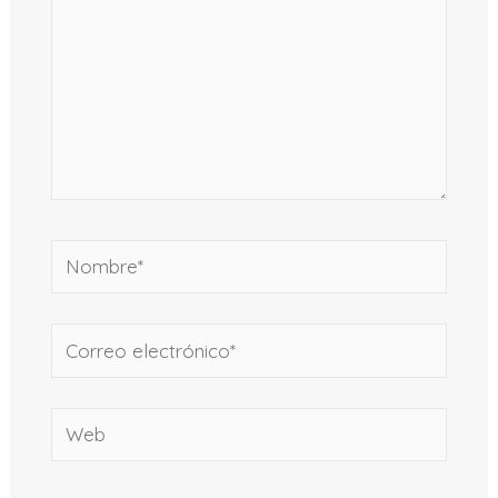
Nombre*
Correo
electrónico*
Web