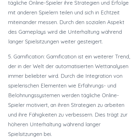
tägliche Online-Spieler ihre Strategien und Erfolge
mit anderen Spielern teilen und sich in Echtzeit
miteinander messen. Durch den sozialen Aspekt
des Gameplays wird die Unterhaltung während
langer Spielsitzungen weiter gesteigert.
5. Gamification: Gamification ist ein weiterer Trend,
der in der Welt der automatisierten Wettanalysen
immer beliebter wird. Durch die Integration von
spielerischen Elementen wie Erfahrungs- und
Belohnungssystemen werden tägliche Online-
Spieler motiviert, an ihren Strategien zu arbeiten
und ihre Fähigkeiten zu verbessern. Dies trägt zur
höheren Unterhaltung während langer
Spielsitzungen bei.