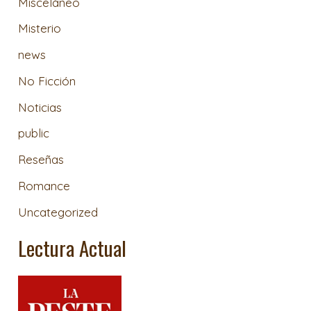
Misceláneo
Misterio
news
No Ficción
Noticias
public
Reseñas
Romance
Uncategorized
Lectura Actual