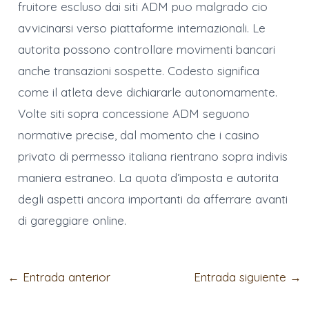
fruitore escluso dai siti ADM puo malgrado cio
avvicinarsi verso piattaforme internazionali. Le
autorita possono controllare movimenti bancari
anche transazioni sospette. Codesto significa
come il atleta deve dichiararle autonomamente.
Volte siti sopra concessione ADM seguono
normative precise, dal momento che i casino
privato di permesso italiana rientrano sopra indivis
maniera estraneo. La quota d’imposta e autorita
degli aspetti ancora importanti da afferrare avanti
di gareggiare online.
←
Entrada anterior
Entrada siguiente
→