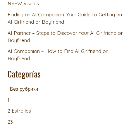
NSFW Visuals
Finding an AI Companion: Your Guide to Getting an
AI Girlfriend or Boyfriend
AI Partner – Steps to Discover Your AI Girlfriend or
Boyfriend
AI Companion – How to Find AI Girlfriend or
Boyfriend
Categorías
! Без рубрики
1
2 Estrellas
23