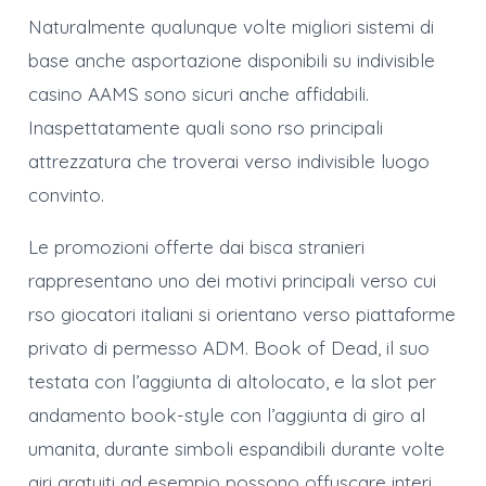
Naturalmente qualunque volte migliori sistemi di
base anche asportazione disponibili su indivisible
casino AAMS sono sicuri anche affidabili.
Inaspettatamente quali sono rso principali
attrezzatura che troverai verso indivisible luogo
convinto.
Le promozioni offerte dai bisca stranieri
rappresentano uno dei motivi principali verso cui
rso giocatori italiani si orientano verso piattaforme
privato di permesso ADM. Book of Dead, il suo
testata con l’aggiunta di altolocato, e la slot per
andamento book-style con l’aggiunta di giro al
umanita, durante simboli espandibili durante volte
giri gratuiti ad esempio possono offuscare interi