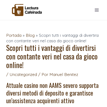
Ir
Navegación
Mai
al
de
Men
contenido
entradas
Portada
»
Blog
»
Scopri tutti i vantaggi di divertirsi
con contante veri nel casa da gioco online!
Scopri tutti i vantaggi di divertirsi
con contante veri nel casa da gioco
online!
/
Uncategorized
/ Por
Manuel Benitez
Attuale casino non AAMS severo supporta
diversi metodi di deposito e garantisce
un’assistenza acquirenti attivo